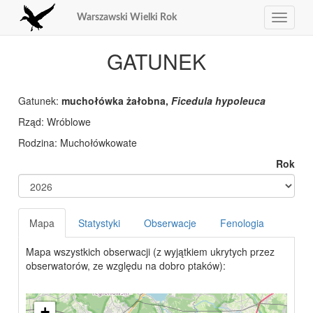
Warszawski Wielki Rok
Toggle
navigat
GATUNEK
Gatunek:
muchołówka żałobna,
Ficedula hypoleuca
Rząd:
Rodzina:
Rok
Mapa
Statystyki
Obserwacje
Fenologia
Mapa wszystkich obserwacji (z wyjątkiem ukrytych przez
obserwatorów, ze względu na dobro ptaków):
+