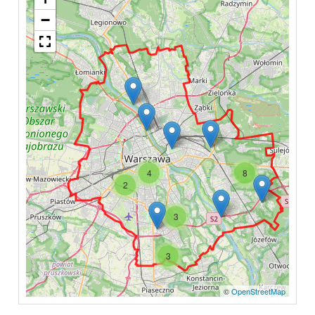
−
4
8
2
3
3
©
OpenStreetMap