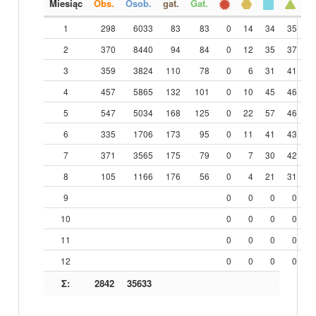
Miesiąc
Obs.
Osob.
gat.
Gat.
1
298
6033
83
83
0
14
34
35
2
370
8440
94
84
0
12
35
37
3
359
3824
110
78
0
6
31
41
4
457
5865
132
101
0
10
45
46
5
547
5034
168
125
0
22
57
46
6
335
1706
173
95
0
11
41
43
7
371
3565
175
79
0
7
30
42
8
105
1166
176
56
0
4
21
31
9
0
0
0
0
10
0
0
0
0
11
0
0
0
0
12
0
0
0
0
Σ:
2842
35633