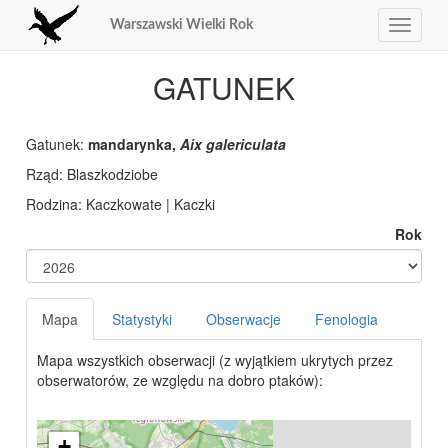
Warszawski Wielki Rok
Toggle
navigat
GATUNEK
Gatunek:
mandarynka,
Aix galericulata
Rząd: Blaszkodziobe
Rodzina: Kaczkowate | Kaczki
Rok
Mapa
Statystyki
Obserwacje
Fenologia
Mapa wszystkich obserwacji (z wyjątkiem ukrytych przez
obserwatorów, ze względu na dobro ptaków):
+