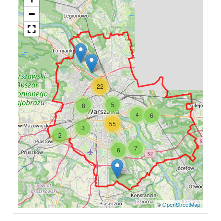
−
22
5
8
4
6
55
3
2
7
6
©
OpenStreetMap