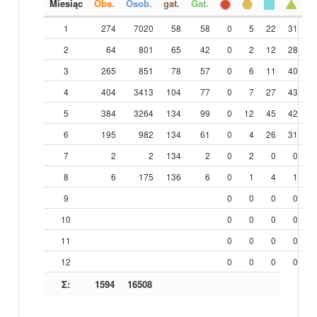
Miesiąc
Obs.
Osob.
gat.
Gat.
1
274
7020
58
58
0
5
22
31
2
64
801
65
42
0
2
12
28
3
265
851
78
57
0
6
11
40
4
404
3413
104
77
0
7
27
43
5
384
3264
134
99
0
12
45
42
6
195
982
134
61
0
4
26
31
7
2
2
134
2
0
2
0
0
8
6
175
136
6
0
1
4
1
9
0
0
0
0
10
0
0
0
0
11
0
0
0
0
12
0
0
0
0
Σ:
1594
16508