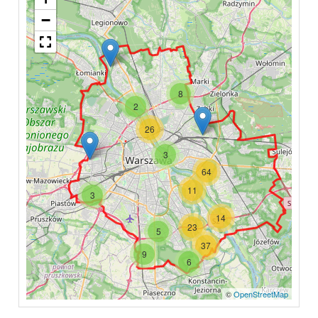
−
8
2
26
3
64
11
3
14
23
5
37
9
6
©
OpenStreetMap