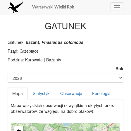
Warszawski Wielki Rok
Toggle
navigat
GATUNEK
Gatunek:
bażant,
Phasianus colchicus
Rząd: Grzebiące
Rodzina: Kurowate | Bażanty
Rok
Mapa
Statystyki
Obserwacje
Fenologia
Mapa wszystkich obserwacji (z wyjątkiem ukrytych przez
obserwatorów, ze względu na dobro ptaków):
+