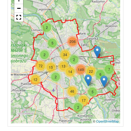
−
2
206
5
2
34
2
72
13
15
7
149
22
14
6
2
12
46
5
17
2
©
OpenStreetMap