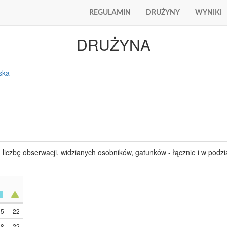
REGULAMIN
DRUŻYNY
WYNIKI
DRUŻYNA
ska
: liczbę obserwacji, widzianych osobników, gatunków - łącznie i w podzi
5
22
8
22