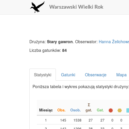
Warszawski Wielki Rok
Drużyna:
Stary gawron
. Obserwator:
Hanna Żelichow
Liczba gatunków:
84
Statystyki
Gatunki
Obserwacje
Mapa
Poniższa tabela i wykres pokazują statystyki drużyny
Σ
Miesiąc
Obs.
Osob.
gat.
Gat.
1
145
1538
27
27
0
0
2
142
1296
38
33
0
3