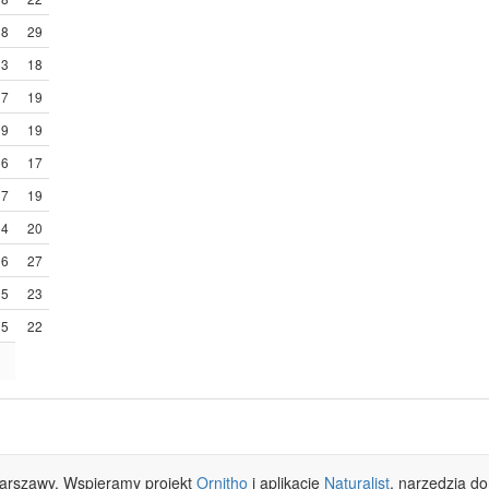
8
29
3
18
17
19
9
19
6
17
7
19
4
20
6
27
5
23
5
22
Warszawy. Wspieramy projekt
Ornitho
i aplikację
Naturalist
, narzędzia do