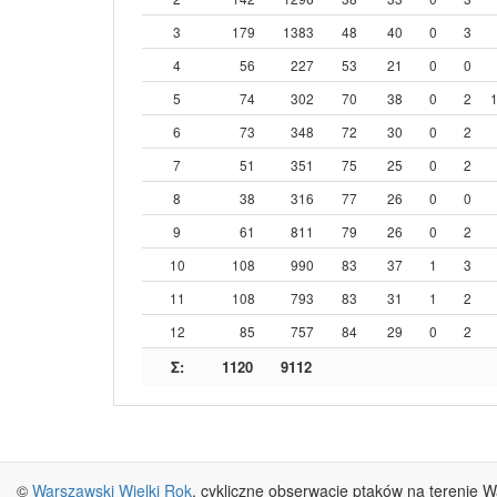
3
179
1383
48
40
0
3
4
56
227
53
21
0
0
5
74
302
70
38
0
2
6
73
348
72
30
0
2
7
51
351
75
25
0
2
8
38
316
77
26
0
0
9
61
811
79
26
0
2
10
108
990
83
37
1
3
11
108
793
83
31
1
2
12
85
757
84
29
0
2
Σ:
1120
9112
©
Warszawski Wielki Rok
, cykliczne obserwacje ptaków na terenie 