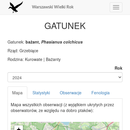
Warszawski Wielki Rok
Toggle
navigat
GATUNEK
Gatunek:
bażant,
Phasianus colchicus
Rząd: Grzebiące
Rodzina: Kurowate | Bażanty
Rok
Mapa
Statystyki
Obserwacje
Fenologia
Mapa wszystkich obserwacji (z wyjątkiem ukrytych przez
obserwatorów, ze względu na dobro ptaków):
+