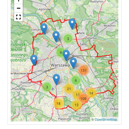
−
3
9
131
6
3
21
14
13
109
18
12
©
OpenStreetMap