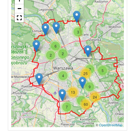
−
3
6
2
2
2
5
25
4
9
13
24
4
60
7
©
OpenStreetMap